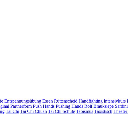
ie
Entspannungsübung
Essen Rüttenscheid
Handfighting
Intensivkurs 
ginal
Partnerform
Push Hands
Pushing Hands
Rolf Brauksiepe
Sardin
urg
Tai Chi
Tai Chi Chuan
Tai Chi Schule
Taoismus
Taoistisch
Theater