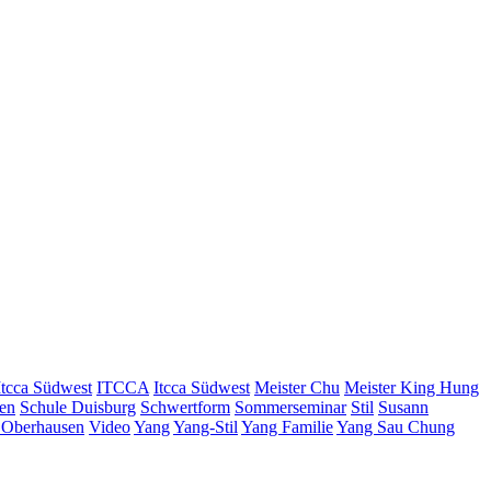
Itcca Südwest
ITCCA
Itcca Südwest
Meister Chu
Meister King Hung
ien
Schule Duisburg
Schwertform
Sommerseminar
Stil
Susann
 Oberhausen
Video
Yang
Yang-Stil
Yang Familie
Yang Sau Chung