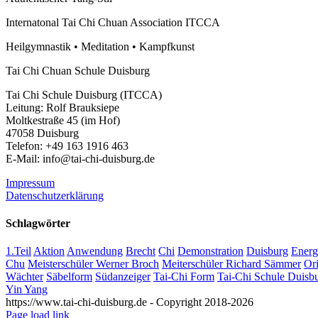
Internatonal Tai Chi Chuan Association ITCCA
Heilgymnastik • Meditation • Kampfkunst
Tai Chi Chuan Schule Duisburg
Tai Chi Schule Duisburg (ITCCA)
Leitung: Rolf Brauksiepe
Moltkestraße 45 (im Hof)
47058 Duisburg
Telefon: +49 163 1916 463
E-Mail: info@tai-chi-duisburg.de
Impressum
Datenschutzerklärung
Schlagwörter
1.Teil
Aktion
Anwendung
Brecht
Chi
Demonstration
Duisburg
Energ
Chu
Meisterschüler Werner Broch
Meiterschüler Richard Sämmer
Ori
Wächter
Säbelform
Südanzeiger
Tai-Chi Form
Tai-Chi Schule Duisb
Yin Yang
https://www.tai-chi-duisburg.de - Copyright 2018-2026
Page load link